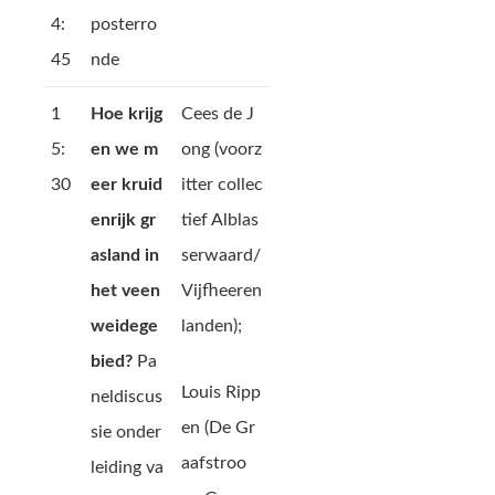
4:
posterro
45
nde
1
Hoe krijg
Cees de J
5:
en we m
ong (voorz
30
eer kruid
itter collec
enrijk gr
tief Alblas
asland in
serwaard/
het veen
Vijfheeren
weidege
landen);
bied?
Pa
Louis Ripp
neldiscus
en (De Gr
sie onder
aafstroo
leiding va