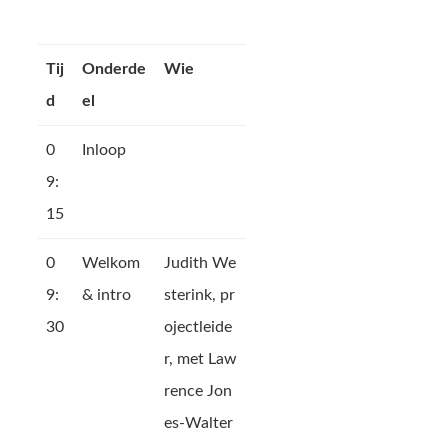
Tij
Onderde
Wie
d
el
0
Inloop
9:
15
0
Welkom
Judith We
9:
& intro
sterink, pr
30
ojectleide
r, met Law
rence Jon
es-Walter