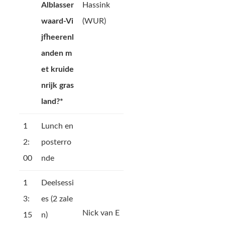
Alblasser
Hassink
waard-Vi
(WUR)
jfheerenl
anden m
et kruide
nrijk gras
land?*
1
Lunch en
2:
posterro
00
nde
1
Deelsessi
3:
es (2 zale
Nick van E
15
n)