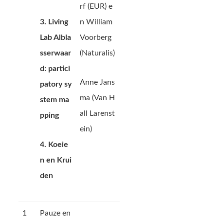
rf (EUR) e
3. Living
n William
Lab Albla
Voorberg
sserwaar
(Naturalis)
d: partici
Anne Jans
patory sy
ma (Van H
stem ma
all Larenst
pping
ein)
4. Koeie
n en Krui
den
1
Pauze en