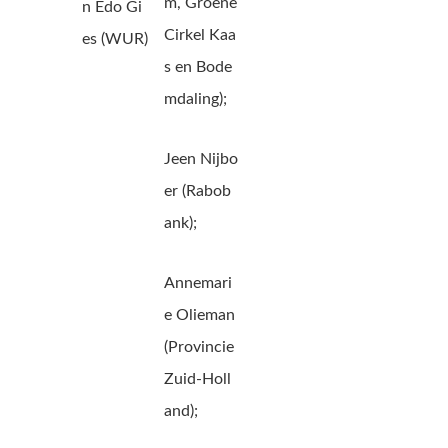
m, Groene
n Edo Gi
Cirkel Kaa
es (WUR)
s en Bode
mdaling);
Jeen Nijbo
er (Rabob
ank);
Annemari
e Olieman
(Provincie
Zuid-Holl
and);