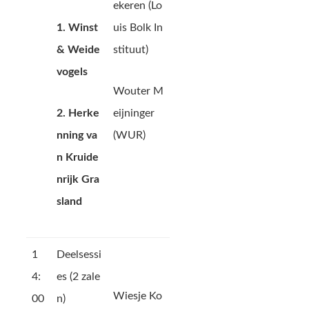
ekeren (Lo
1. Winst
uis Bolk In
& Weide
stituut)
vogels
Wouter M
2. Herke
eijninger
nning va
(WUR)
n Kruide
nrijk Gra
sland
1
Deelsessi
4:
es (2 zale
Wiesje Ko
00
n)