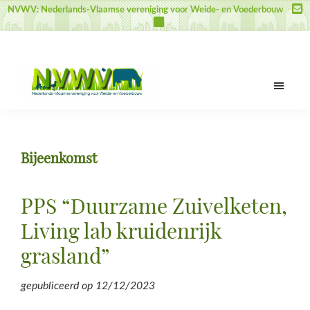
Door
Spring
Spring
NVWV: Nederlands-Vlaamse vereniging voor Weide- en Voederbouw
naar
naar
naar
de
de
de
hoofd
eerste
voettekst
inhoud
sidebar
NVWV
Nederlands-
Vlaamse
vereniging
Bijeenkomst
voor
Weide-
en
PPS “Duurzame Zuivelketen,
Voederbouw
Living lab kruidenrijk
grasland”
gepubliceerd op
12/12/2023