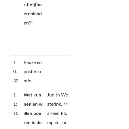
rd-Vijfhe
erenland
en?*
1
Pauze en
0:
posterro
30
nde
1
Wat kun
Judith We
1:
nen en w
sterink, M
15
illen boe
arleen Plo
ren in de
mp en Jan