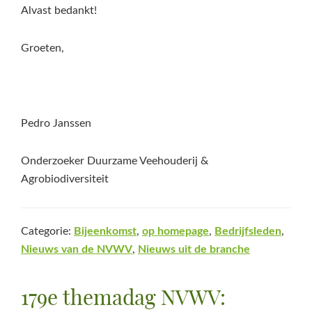
Alvast bedankt!
Groeten,
Pedro Janssen
Onderzoeker Duurzame Veehouderij &
Agrobiodiversiteit
Categorie:
Bijeenkomst
,
op homepage
,
Bedrijfsleden
,
Nieuws van de NVWV
,
Nieuws uit de branche
179e themadag NVWV: