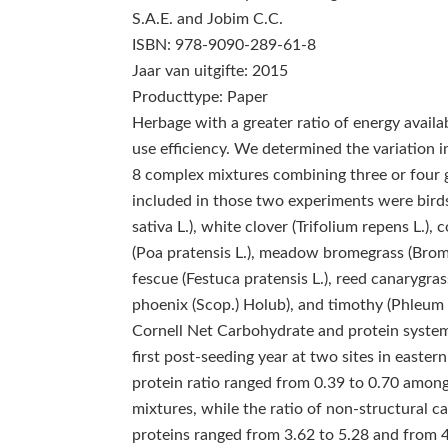
S.A.E. and Jobim C.C.
ISBN: 978-9090-289-61-8
Jaar van uitgifte: 2015
Producttype: Paper
Herbage with a greater ratio of energy availab
use efficiency. We determined the variation 
8 complex mixtures combining three or four 
included in those two experiments were birdsf
sativa L.), white clover (Trifolium repens L.),
(Poa pratensis L.), meadow bromegrass (Brom
fescue (Festuca pratensis L.), reed canarygras
phoenix (Scop.) Holub), and timothy (Phleum 
Cornell Net Carbohydrate and protein system
first post-seeding year at two sites in easte
protein ratio ranged from 0.39 to 0.70 amon
mixtures, while the ratio of non-structural 
proteins ranged from 3.62 to 5.28 and from 4.