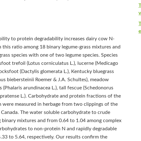
T
v
e
ility to protein degradability increases dairy cow N-
in this ratio among 18 binary legume-grass mixtures and
grass species with one of two legume species. Species
oot trefoil (Lotus corniculatus L.), lucerne (Medicago
 cocksfoot (Dactylis glomerata L.), Kentucky bluegrass
us biebersteinii Roemer & J.A. Schultes), meadow
s (Phalaris arundinacea L.), tall fescue (Schedonorus
pratense L.). Carbohydrate and protein fractions of the
 were measured in herbage from two clippings of the
rn Canada. The water soluble carbohydrate to crude
g binary mixtures and from 0.64 to 1.04 among complex
carbohydrates to non-protein N and rapidly degradable
33 to 5.64, respectively. Our results confirm the