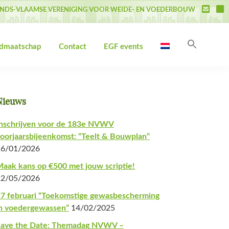
NDS-VLAAMSE VERENIGING VOOR WEIDE- EN VOEDERBOUW
Zoek
idmaatschap
Contact
EGF events
naar:
Zoekk
Primaire
Nieuws
Sidebar
nschrijven voor de 183e NVWV
oorjaarsbijeenkomst: “Teelt & Bouwplan”
26/01/2026
aak kans op €500 met jouw scriptie!
22/05/2026
7 februari “Toekomstige gewasbescherming
n voedergewassen”
14/02/2025
Save the Date: Themadag NVWV –