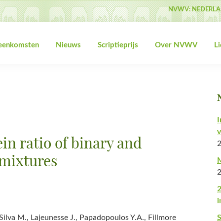
NVWV: NEDERLA
jeenkomsten
Nieuws
Scriptieprijs
Over NVWV
L
I
v
in ratio of binary and
mixtures
M
2
i
Silva M., Lajeunesse J., Papadopoulos Y.A., Fillmore