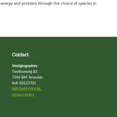
 energy and proteins through the choice of species in
Contact
Vestigingsadres
:
Twelloseweg 83
7396 BM Terwolde
KvK 40123701
INFO@NVWV.NL
privacy policy