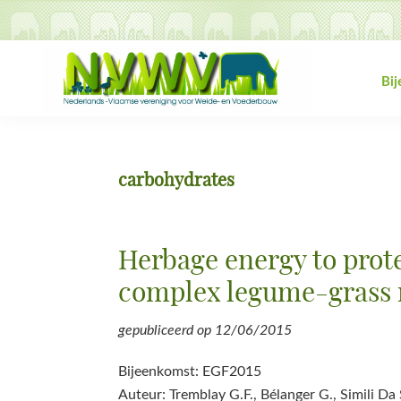
Spring
Door
Spring
Spring
naar
naar
naar
naar
de
de
de
de
hoofdnavigatie
hoofd
eerste
voettekst
Bi
inhoud
sidebar
NVWV
Nederlands-
Vlaamse
vereniging
carbohydrates
voor
Weide-
en
Herbage energy to prote
Voederbouw
complex legume-grass 
gepubliceerd op
12/06/2015
Bijeenkomst: EGF2015
Auteur: Tremblay G.F., Bélanger G., Simili Da 