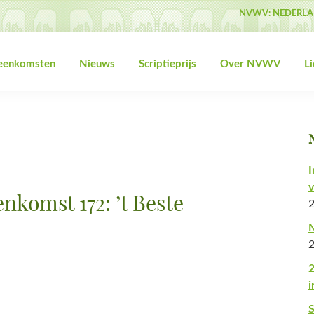
NVWV: NEDERLA
jeenkomsten
Nieuws
Scriptieprijs
Over NVWV
L
I
v
komst 172: ’t Beste
M
2
i