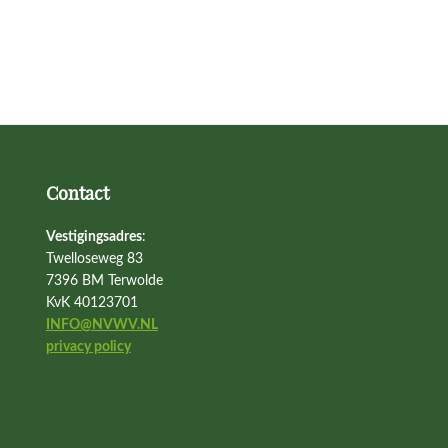
Contact
Vestigingsadres
:
Twelloseweg 83
7396 BM Terwolde
KvK 40123701
INFO@NVWV.NL
privacy policy