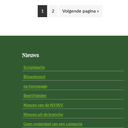
Pagina
Pagina
Ga
1
2
Volgende pagina »
naar
Footer
Nieuws
Scriptieprijs
Bijeenkomst
op homepage
Bedrijfsleden
Nieuws van de NVWV
Nieuws uit de branche
Geen onderdeel van een categorie