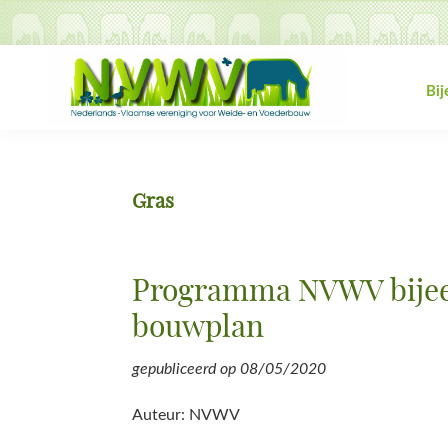
Spring
Door
Spring
Spring
naar
naar
naar
naar
de
de
de
de
hoofdnavigatie
hoofd
eerste
voettekst
Bi
inhoud
sidebar
NVWV
Nederlands-
Vlaamse
vereniging
Gras
voor
Weide-
en
Programma NVWV bijeen
Voederbouw
bouwplan
gepubliceerd op
08/05/2020
Auteur: NVWV