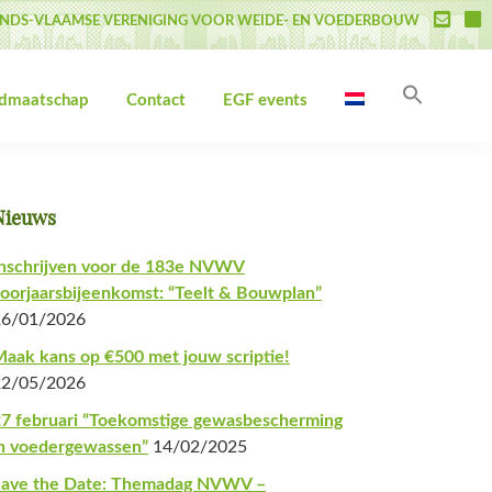
NDS-VLAAMSE VERENIGING VOOR WEIDE- EN VOEDERBOUW
Zoek
idmaatschap
Contact
EGF events
naar:
Zoekk
Primaire
Nieuws
Sidebar
nschrijven voor de 183e NVWV
oorjaarsbijeenkomst: “Teelt & Bouwplan”
26/01/2026
aak kans op €500 met jouw scriptie!
22/05/2026
7 februari “Toekomstige gewasbescherming
n voedergewassen”
14/02/2025
Save the Date: Themadag NVWV –