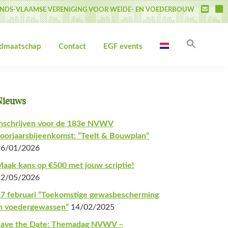
NDS-VLAAMSE VERENIGING VOOR WEIDE- EN VOEDERBOUW
Zoek
idmaatschap
Contact
EGF events
naar:
Zoekk
Primaire
Nieuws
Sidebar
nschrijven voor de 183e NVWV
oorjaarsbijeenkomst: “Teelt & Bouwplan”
26/01/2026
aak kans op €500 met jouw scriptie!
22/05/2026
7 februari “Toekomstige gewasbescherming
n voedergewassen”
14/02/2025
Save the Date: Themadag NVWV –