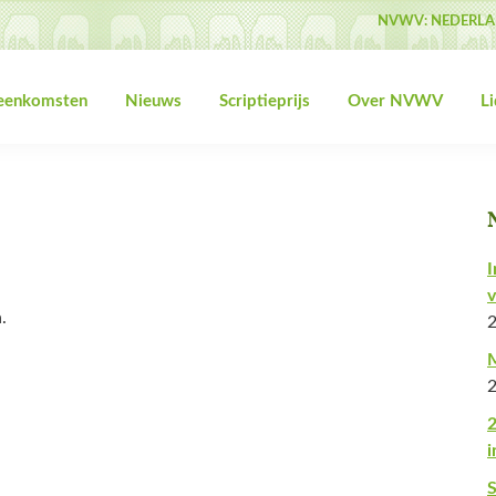
NVWV: NEDERLA
jeenkomsten
Nieuws
Scriptieprijs
Over NVWV
L
I
v
.
M
2
i