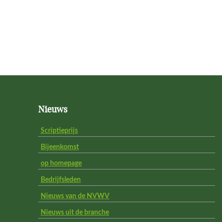
Footer
Nieuws
Scriptieprijs
Bijeenkomst
op homepage
Bedrijfsleden
Nieuws van de NVWV
Nieuws uit de branche