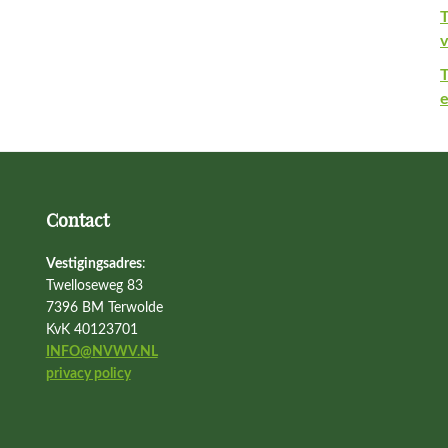
T
v
e
Contact
Vestigingsadres
:
Twelloseweg 83
7396 BM Terwolde
KvK 40123701
INFO@NVWV.NL
privacy policy