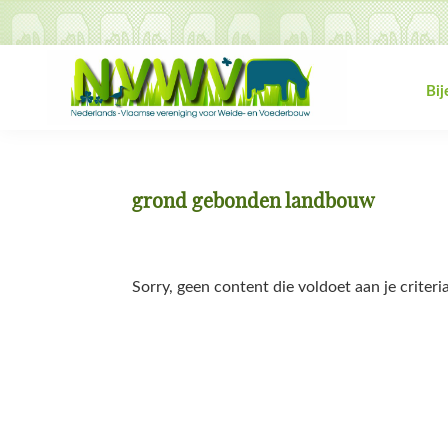
Spring
Door
Spring
Spring
naar
naar
naar
naar
de
de
de
de
hoofdnavigatie
hoofd
eerste
voettekst
Bi
inhoud
sidebar
NVWV
Nederlands-
Vlaamse
vereniging
grond gebonden landbouw
voor
Weide-
en
Sorry, geen content die voldoet aan je criteria
Voederbouw