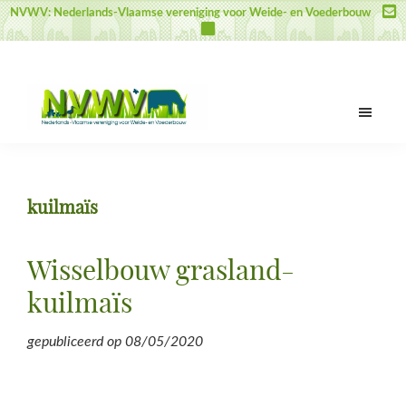
Door
Spring
Spring
NVWV: Nederlands-Vlaamse vereniging voor Weide- en Voederbouw
naar
naar
naar
de
de
de
hoofd
eerste
voettekst
inhoud
sidebar
NVWV
Nederlands-
Vlaamse
vereniging
kuilmaïs
voor
Weide-
en
Wisselbouw grasland-
Voederbouw
kuilmaïs
gepubliceerd op
08/05/2020