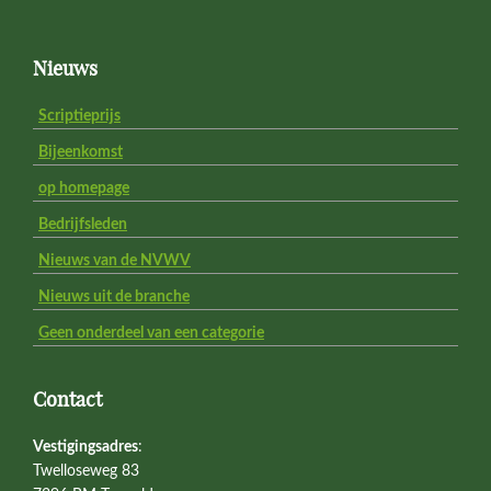
Footer
Nieuws
Scriptieprijs
Bijeenkomst
op homepage
Bedrijfsleden
Nieuws van de NVWV
Nieuws uit de branche
Geen onderdeel van een categorie
Contact
Vestigingsadres
:
Twelloseweg 83