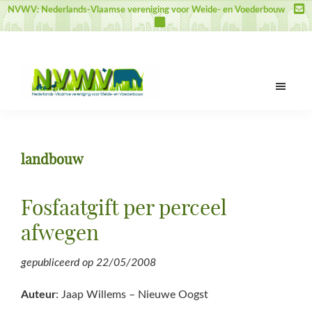
Door
Spring
Spring
NVWV: Nederlands-Vlaamse vereniging voor Weide- en Voederbouw
naar
naar
naar
de
de
de
hoofd
eerste
voettekst
inhoud
sidebar
NVWV
Nederlands-
Vlaamse
vereniging
landbouw
voor
Weide-
en
Fosfaatgift per perceel
Voederbouw
afwegen
gepubliceerd op
22/05/2008
Auteur
: Jaap Willems – Nieuwe Oogst