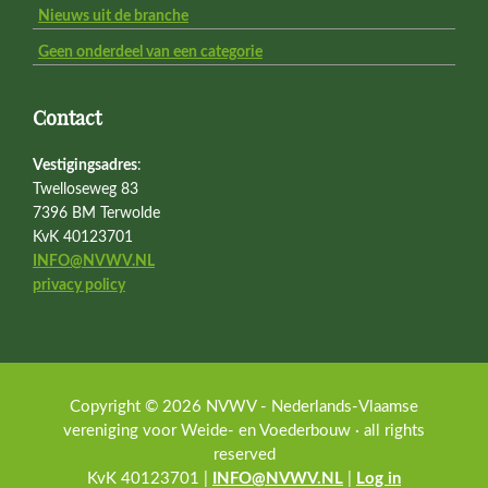
Nieuws uit de branche
Geen onderdeel van een categorie
Contact
Vestigingsadres
:
Twelloseweg 83
7396 BM Terwolde
KvK 40123701
INFO@NVWV.NL
privacy policy
Copyright © 2026 NVWV - Nederlands-Vlaamse
vereniging voor Weide- en Voederbouw · all rights
reserved
KvK 40123701 |
INFO@NVWV.NL
|
Log in