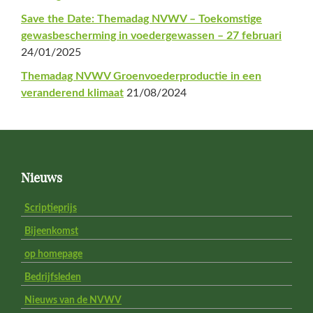
Save the Date: Themadag NVWV – Toekomstige
gewasbescherming in voedergewassen – 27 februari
24/01/2025
Themadag NVWV Groenvoederproductie in een
veranderend klimaat
21/08/2024
Footer
Nieuws
Scriptieprijs
Bijeenkomst
op homepage
Bedrijfsleden
Nieuws van de NVWV