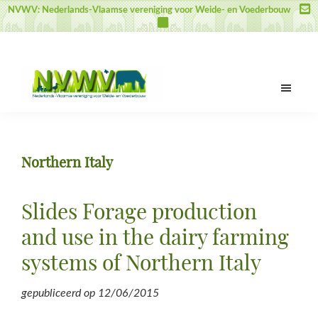
Door
Spring
Spring
NVWV: Nederlands-Vlaamse vereniging voor Weide- en Voederbouw
naar
naar
naar
de
de
de
hoofd
eerste
voettekst
inhoud
sidebar
NVWV
Nederlands-
Vlaamse
vereniging
Northern Italy
voor
Weide-
en
Slides Forage production
Voederbouw
and use in the dairy farming
systems of Northern Italy
gepubliceerd op
12/06/2015