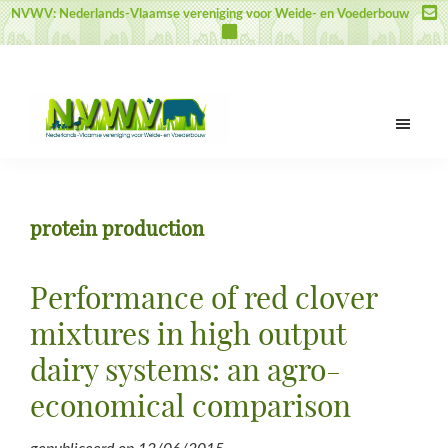
Door
Spring
Spring
NVWV: Nederlands-Vlaamse vereniging voor Weide- en Voederbouw
naar
naar
naar
de
de
de
hoofd
eerste
voettekst
inhoud
sidebar
NVWV
Nederlands-
Vlaamse
vereniging
protein production
voor
Weide-
en
Performance of red clover
Voederbouw
mixtures in high output
dairy systems: an agro-
economical comparison