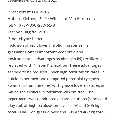
gepubliceerd op
12/06/2015
Bijeenkomst: EGF2015
Auteur: Rietberg P., De Wit J. and Van Eekeren N.
ISBN: 978-9090-289-61-8
Jaar van uitgifte: 2015
Producttype: Paper
Inclusion of red clover (Trifolium pratense) in
grasslands offers important economic and
environmental advantages as nitrogen (N) fertilizer is
replaced with N from N2 fixation. These advantages
seemed to be reduced under high fertilization rates. In
a field experiment we compared perennial ryegrass
swards (Lolium perenne) with grass-clover mixtures in
which the artificial N fertilizer was omitted. The
experiment was conducted at two locations (sandy and
clay soil) at high fertilization levels (254 and 306 kg
total-N ha‑1 on grass-clover and 389 and 489 kg total-